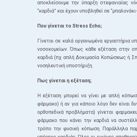
αποκλείσουμε την ύπαρξη στεφανιαίας νό
“καρδιά” και έχουν υποβληθεί σε “μπαλονάκι-
Που γίνεται το Stress Echo;
Γίνεται σε καλά οργανωμένα εργαστήρια υπε
νοσοκομείων. Όπως κάθε εξέταση στην οπ
καρδιά (πχ απλή Δοκιμασία Κοπώσεως ή Σπι
νοσηλευτική υποστήριξη.
Πως γίνεται η εξέταση;
Η εξέταση μπορεί να γίνει με απλή κόπωσ
φάρμακο) ή αν για κάποιο λόγο δεν είναι 
ορθοπεδικά προβλήματα) γίνεται φαρμακε
φάρμακο που κάνει την καρδιά να συστέλλ
τρόπο την φυσική κόπωση. Παράλληλα παρ
υπέρηχο καρδιάς. Όλες οι εικόνες αποθηκε