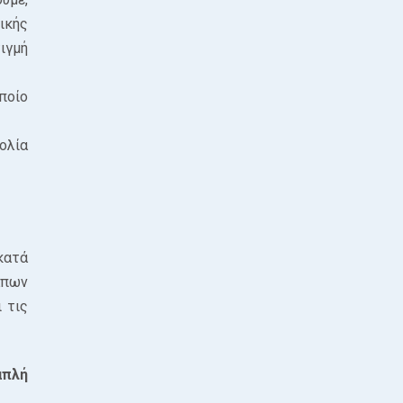
γικής
ιγμή
ποίο
ολία
κατά
άπων
 τις
απλή