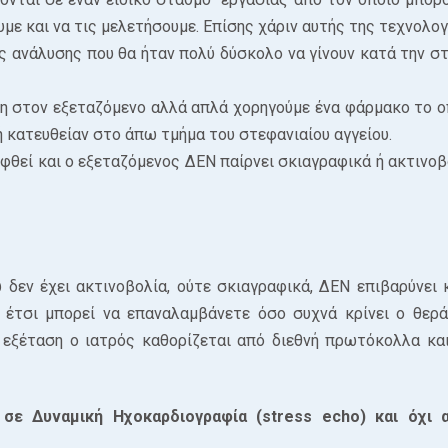
με και να τις μελετήσουμε. Επίσης χάριν αυτής της τεχνολο
ς ανάλυσης που θα ήταν πολύ δύσκολο να γίνουν κατά την στ
η στον εξεταζόμενο αλλά απλά χορηγούμε ένα φάρμακο το ο
ή κατευθείαν στο άπω τμήμα του στεφανιαίου αγγείου.
ηφθεί και ο εξεταζόμενος ΔΕΝ παίρνει σκιαγραφικά ή ακτινοβ
δεν έχει ακτινοβολία, ούτε σκιαγραφικά, ΔΕΝ επιβαρύνει 
ι έτσι μπορεί να επαναλαμβάνετε όσο συχνά κρίνει ο θερ
 εξέταση ο ιατρός καθορίζεται από διεθνή πρωτόκολλα και
 σε Δυναμική Ηχοκαρδιογραφία (stress echo) και όχι 