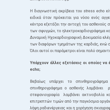
Η διαγνωστική ακρίβεια του stress echo ε
ειδικά όταν πρόκειται για νόσο ενός αγγ
κέντρα εξετάζει την αντοχή του ασθενούς σ
των σφυγμών, το ηλεκτροκαρδιογράφημα και
Δυναμική Ηχοκαρδιογραφική Δοκιμασία ελέγ
των διαφόρων τμημάτων της καρδιάς, ενώ σ
Όλοι αυτοί οι παράμετροι είναι πολύ σημαντ
Υπάρχουν άλλες εξετάσεις οι οποίες να έ
echo;
Βεβαίως υπάρχει το σπινθηρογράφημα
σπινθηρογράφημα ο ασθενής λαμβάνει ρ
στεφανιογραφία λαμβάνει ακτινοβολία κα
επιτρεπτών τιμών από την παγκόσμια οργάνω
λήψη ραδιενέργειας και η χορήγηση σκιαγραφ