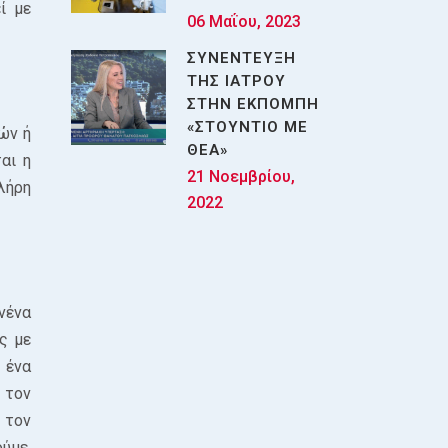
ί με
06 Μαΐου, 2023
ΣΥΝΕΝΤΕΥΞΗ
ΤΗΣ ΙΑΤΡΟΥ
ΣΤΗΝ ΕΚΠΟΜΠΗ
«ΣΤΟΥΝΤΙΟ ΜΕ
ών ή
ΘΕΑ»
αι η
21 Νοεμβρίου,
λήρη
2022
νένα
ς με
 ένα
 τον
 τον
ύμε,