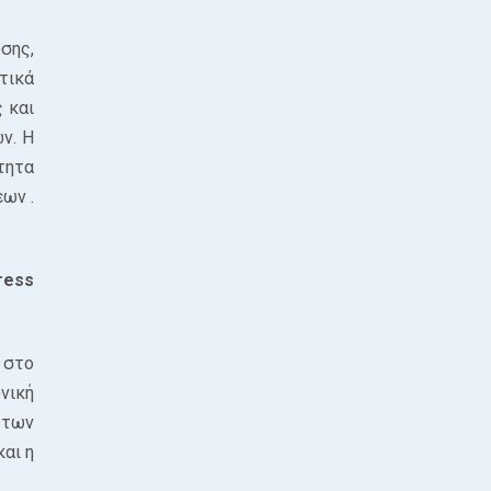
σης,
τικά
 και
ν. Η
τητα
ων .
ress
 στο
νική
 των
αι η