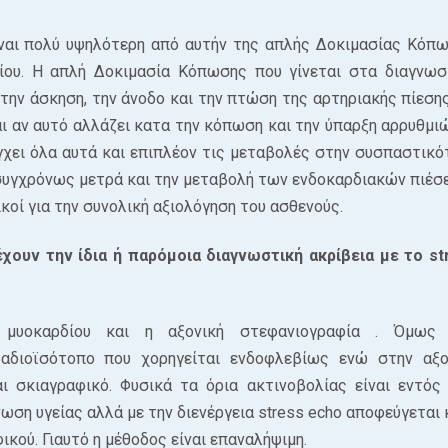
ίναι πολύ υψηλότερη από αυτήν της απλής Δοκιμασίας Κόπω
είου. Η απλή Δοκιμασία Κόπωσης που γίνεται στα διαγνωσ
την άσκηση, την άνοδο και την πτώση της αρτηριακής πίεσης
 αν αυτό αλλάζει κατα την κόπωση και την ύπαρξη αρρυθμιώ
χει όλα αυτά και επιπλέον τις μεταβολές στην συσπαστικό
υγχρόνως μετρά και την μεταβολή των ενδοκαρδιακών πιέσε
ικοί για την συνολική αξιολόγηση του ασθενούς.
χουν την ίδια ή παρόμοια διαγνωστική ακρίβεια με το st
 μυοκαρδίου και η αξονική στεφανιογραφία . Όμως
αδιοϊσότοπο που χορηγείται ενδοφλεβίως ενώ στην αξο
ι σκιαγραφικό. Φυσικά τα όρια ακτινοβολίας είναι εντός
ση υγείας αλλά με την διενέργεια stress echo αποφεύγεται κ
ικού. Γιαυτό η μέθοδος είναι επαναλήψιμη.