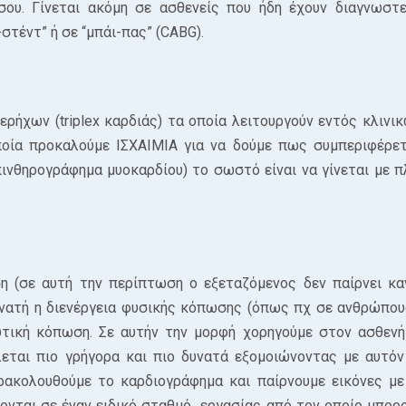
σου. Γίνεται ακόμη σε ασθενείς που ήδη έχουν διαγνωστε
στέντ” ή σε “μπάι-πας” (CABG).
ρήχων (triplex καρδιάς) τα οποία λειτουργούν εντός κλινικ
οία προκαλούμε ΙΣΧΑΙΜΙΑ για να δούμε πως συμπεριφέρετ
νθηρογράφημα μυοκαρδίου) το σωστό είναι να γίνεται με π
η (σε αυτή την περίπτωση ο εξεταζόμενος δεν παίρνει κα
δυνατή η διενέργεια φυσικής κόπωσης (όπως πχ σε ανθρώπου
υτική κόπωση. Σε αυτήν την μορφή χορηγούμε στον ασθενή
εται πιο γρήγορα και πιο δυνατά εξομοιώνοντας με αυτόν
ακολουθούμε το καρδιογράφημα και παίρνουμε εικόνες με
ύονται σε έναν ειδικό σταθμό εργασίας από τον οποίο μπορο