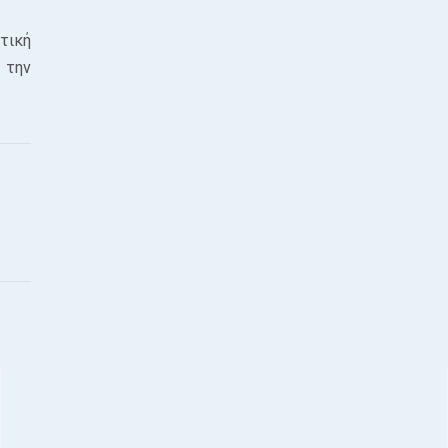
τική
 την