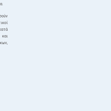
α.
σούν
τικοί
κατά
 και
κων,