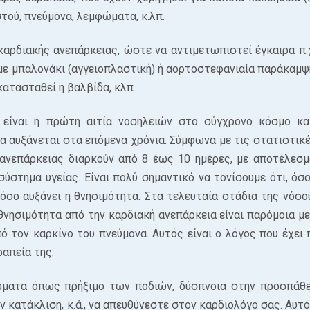
τού, πνεύμονα, λεμφώματα, κ.λπ.
 καρδιακής ανεπάρκειας, ώστε να αντιμετωπιστεί έγκαιρα π.χ
 με μπαλονάκι (αγγειοπλαστική) ή αορτοστεφανιαία παράκαμψ
κατασταθεί η βαλβίδα, κλπ.
 είναι η πρώτη αιτία νοσηλειών στο σύγχρονο κόσμο κα
α αυξάνεται στα επόμενα χρόνια. Σύμφωνα με τις στατιστικές
 ανεπάρκειας διαρκούν από 8 έως 10 ημέρες, με αποτέλεσμ
σύστημα υγείας. Είναι πολύ σημαντικό να τονίσουμε ότι, όσο
όσο αυξάνει η θνησιμότητα. Στα τελευταία στάδια της νόσου
 θνησιμότητα από την καρδιακή ανεπάρκεια είναι παρόμοια με
ό τον καρκίνο του πνεύμονα. Αυτός είναι ο λόγος που έχει 
ραπεία της.
ώματα όπως πρήξιμο των ποδιών, δύσπνοια στην προσπάθε
 κατάκλιση, κ.ά., να απευθύνεστε στον καρδιολόγο σας. Αυτ