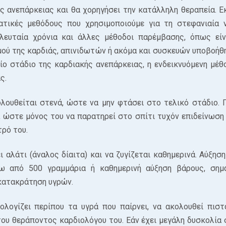
ς ανεπάρκειας και θα χορηγήσει την κατάλληλη θεραπεία. Ε
τικές μεθόδους που χρησιμοποιούμε για τη στεφανιαία 
ελευταία χρόνια και άλλες μέθοδοι παρέμβασης, όπως είν
ύ της καρδιάς, απινιδωτών ή ακόμα και συσκευών υποβοήθ
αίο στάδιο της καρδιακής ανεπάρκειας, η ενδεικνυόμενη μέθ
ς.
λουθείται στενά, ώστε να μην φτάσει στο τελικό στάδιο. 
ς, ώστε μόνος του να παρατηρεί στο σπίτι τυχόν επιδείνωση
ρό του.
 αλάτι (άναλος δίαιτα) και να ζυγίζεται καθημερινά. Αύξηση
 από 500 γραμμάρια ή καθημερινή αύξηση βάρους, σημα
κατακράτηση υγρών.
ολογίζει περίπου τα υγρά που παίρνει, να ακολουθεί πιστ
του θεράποντος καρδιολόγου του. Εάν έχει μεγάλη δυσκολία 