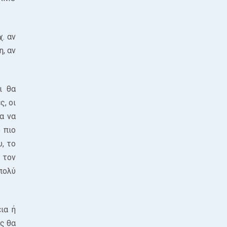
. αν
η, αν
ι θα
, οι
α να
 πιο
, το
 τον
πολύ
ια ή
ός θα