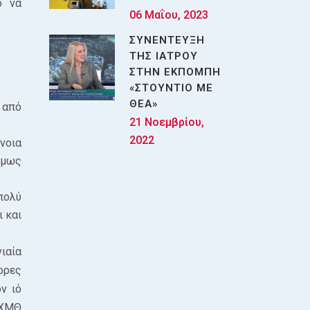
ο να
06 Μαΐου, 2023
ΣΥΝΕΝΤΕΥΞΗ
ΤΗΣ ΙΑΤΡΟΥ
ΣΤΗΝ ΕΚΠΟΜΠΗ
«ΣΤΟΥΝΤΙΟ ΜΕ
ΘΕΑ»
 από
21 Νοεμβρίου,
2022
νοια
ίμως
πολύ
ι και
ιαία
ορες
ν ιό
(ΧΜΘ