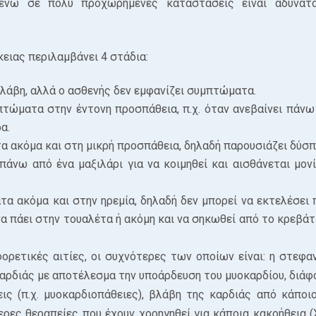
 ενώ σε πολύ προχωρημένες καταστάσεις είναι αδύνατ
κειας περιλαμβάνει 4 στάδια:
βλάβη, αλλά ο ασθενής δεν εμφανίζει συμπτώματα.
πτώματα στην έντονη προσπάθεια, π.χ. όταν ανεβαίνει πάνω
α.
α ακόμα και στη μικρή προσπάθεια, δηλαδή παρουσιάζει δύσπ
 πάνω από ένα μαξιλάρι για να κοιμηθεί και αισθάνεται μον
τα ακόμα και στην ηρεμία, δηλαδή δεν μπορεί να εκτελέσει 
α πάει στην τουαλέτα ή ακόμη και να σηκωθεί από το κρεβάτ
ορετικές αιτίες, οι συχνότερες των οποίων είναι: η στεφαν
αρδιάς με αποτέλεσμα την υποάρδευση του μυοκαρδίου, διάφ
ις (π.χ. μυοκαρδιοπάθειες), βλάβη της καρδιάς από κάποιο
τερες θεραπείες που έχουν χορηγηθεί για κάποια κακοήθεια 