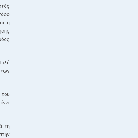
κτός
νόσο
αι η
ησης
οδος
Πολύ
 των
 του
ίνει
ά τη
στην