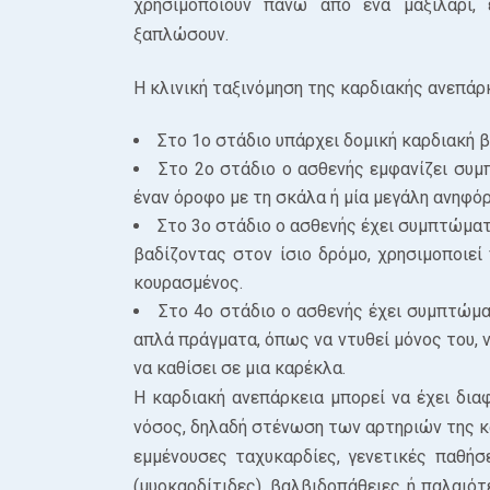
χρησιμοποιούν πάνω από ένα μαξιλάρι,
ξαπλώσουν.
Η κλινική ταξινόμηση της καρδιακής ανεπάρ
Στο 1ο στάδιο υπάρχει δομική καρδιακή 
Στο 2ο στάδιο ο ασθενής εμφανίζει συμ
έναν όροφο με τη σκάλα ή μία μεγάλη ανηφόρ
Στο 3ο στάδιο ο ασθενής έχει συμπτώματ
βαδίζοντας στον ίσιο δρόμο, χρησιμοποιεί
κουρασμένος.
Στο 4ο στάδιο ο ασθενής έχει συμπτώμα
απλά πράγματα, όπως να ντυθεί μόνος του, ν
να καθίσει σε μια καρέκλα.
Η καρδιακή ανεπάρκεια μπορεί να έχει διαφ
νόσος, δηλαδή στένωση των αρτηριών της κ
εμμένουσες ταχυκαρδίες, γενετικές παθήσε
(μυοκαρδίτιδες), βαλβιδοπάθειες ή παλαιό